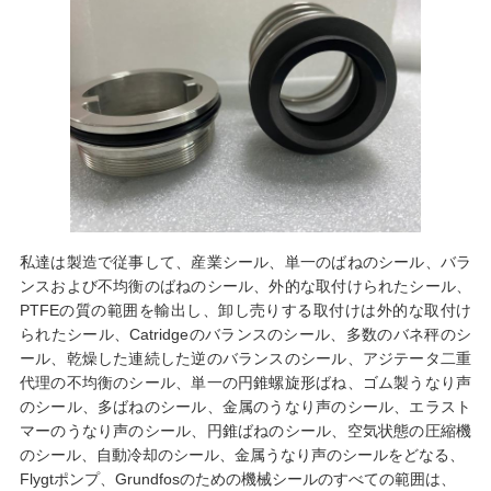
私達は製造で従事して、産業シール、単一のばねのシール、バラ
ンスおよび不均衡のばねのシール、外的な取付けられたシール、
PTFEの質の範囲を輸出し、卸し売りする取付けは外的な取付け
られたシール、Catridgeのバランスのシール、多数のバネ秤のシ
ール、乾燥した連続した逆のバランスのシール、アジテータ二重
代理の不均衡のシール、単一の円錐螺旋形ばね、ゴム製うなり声
のシール、多ばねのシール、金属のうなり声のシール、エラスト
マーのうなり声のシール、円錐ばねのシール、空気状態の圧縮機
のシール、自動冷却のシール、金属うなり声のシールをどなる、
Flygtポンプ、Grundfosのための機械シールのすべての範囲は、