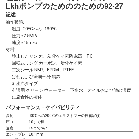
Lkhポンプのためののための92-27
達
記述:
に
動作状態:
温度:-20ºCへの+180ºC
連
圧力:≤2.5MPa
速度:≤15m/s
絡
材料:
静止したリング:、炭化ケイ素陶磁器、TC
し
回転式リング:カーボン、炭化ケイ素
二次シール:NBR、EPDM、PTFE
な
ばねおよび金属部分:鋼鉄
3. 座席タイプ:
さ
4. 適用:クリーン ウォーター、下水水、オイルおよび他の適度
に腐食性の液体
い
パフォーマンス・ケイパビリティ
温度
-30℃への200℃のエラストマーの扶養家族
圧力
10まで棒
引
速度
15までm/s
エンド プレ
±0.1mm