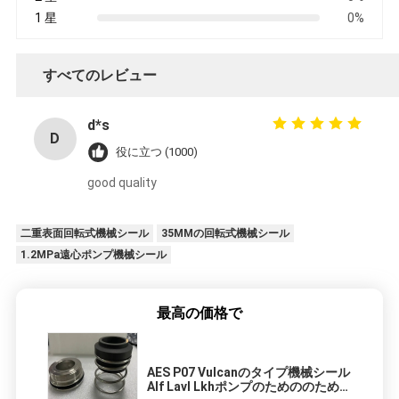
1 星
0%
すべてのレビュー
d*s
D
役に立つ (1000)
good quality
二重表面回転式機械シール
35MMの回転式機械シール
1.2MPa遠心ポンプ機械シール
最高の価格で
AES P07 Vulcanのタイプ機械シール
Alf Lavl Lkhポンプのためののための