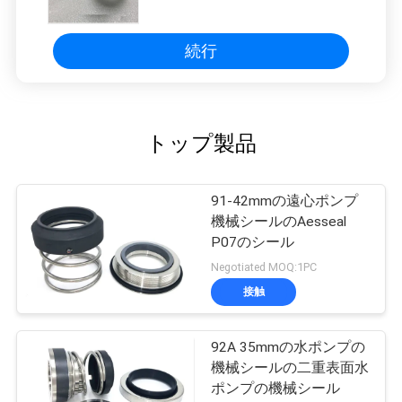
92-27
続行
トップ製品
91-42mmの遠心ポンプ
機械シールのAesseal
P07のシール
Negotiated MOQ:1PC
接触
92A 35mmの水ポンプの
機械シールの二重表面水
ポンプの機械シール