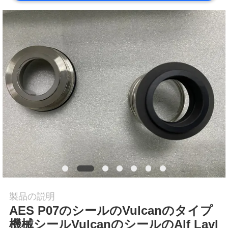
工
場
旅
行
品
質
管
理
製品の説明
AES P07のシールのVulcanのタイプ
私
機械シールVulcanのシールのAlf Lavl