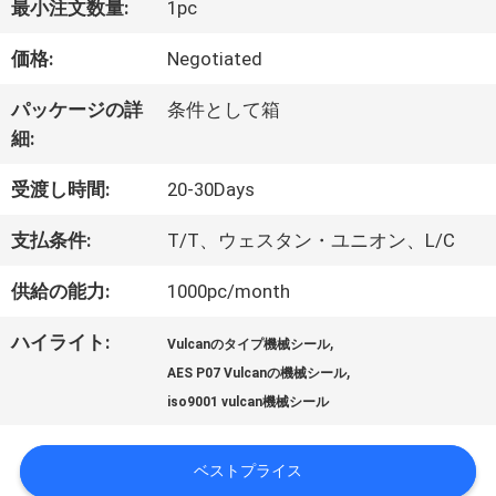
最小注文数量:
1pc
デ
価格:
Negotiated
オ
パッケージの詳
条件として箱
細:
私
受渡し時間:
20-30Days
達
支払条件:
T/T、ウェスタン・ユニオン、L/C
に
供給の能力:
1000pc/month
つ
ハイライト:
,
Vulcanのタイプ機械シール
い
,
AES P07 Vulcanの機械シール
iso9001 vulcan機械シール
て
ベストプライス