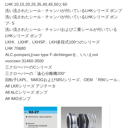
図
LHK 10,15,20,25,35,40,45,50と60
洗い流されたシール・チャンバが付いているLHKシリーズ ポンプ
洗い流されたシール・チャンバが付いているLHKシリーズ ポン
PRIVACY
プ- S
洗い流されたシール・チャンバおよび二重シールが付いている
POLICY
LHKシリーズ ポンプ
LKHI、LKHP、LKHSP、LKH多段式100つのシリーズ
LHK 70&80
ALC-pompenはvan type F-dichtingenを、いいえnot
voorzien:31460-3500
三クローバーのCシリーズ
三クローバーの「遠心分離機200"
回転子LKPL、NMOGおよびSRUシリーズ、OEM 「R90シール」
Alf LKRシリーズ アジテータ
Alf ALCシリーズ ポンプ
Alf IMOポンプ