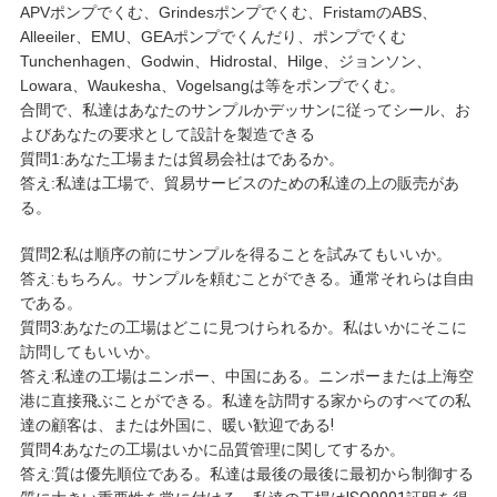
APVポンプでくむ、Grindesポンプでくむ、FristamのABS、
Alleeiler、EMU、GEAポンプでくんだり、ポンプでくむ
Tunchenhagen、Godwin、Hidrostal、Hilge、ジョンソン、
Lowara、Waukesha、Vogelsangは等をポンプでくむ。
合間で、私達はあなたのサンプルかデッサンに従ってシール、お
よびあなたの要求として設計を製造できる
質問1:あなた工場または貿易会社はであるか。
答え:私達は工場で、貿易サービスのための私達の上の販売があ
る。
質問2:私は順序の前にサンプルを得ることを試みてもいいか。
答え:もちろん。サンプルを頼むことができる。通常それらは自由
である。
質問3:あなたの工場はどこに見つけられるか。私はいかにそこに
訪問してもいいか。
答え:私達の工場はニンポー、中国にある。ニンポーまたは上海空
港に直接飛ぶことができる。私達を訪問する家からのすべての私
達の顧客は、または外国に、暖い歓迎である!
質問4:あなたの工場はいかに品質管理に関してするか。
答え:質は優先順位である。私達は最後の最後に最初から制御する