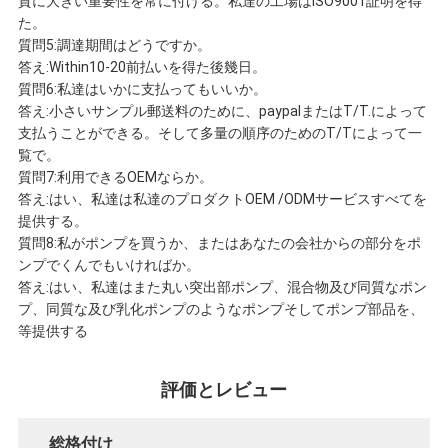
質に大きい重要性を常に付ける。私達の工場はISO9001証明を得
た。
質問5:調達期間はどうですか。
答え:Within10-20前払いを得た後幾日。
質問6:私達はいかに支払ってもいいか。
答え:小さいサンプル郵送料のために、paypalまたはT/T.によって
支払うことができる。そして多量の順序のためのT/Tによって一
覧で。
質問7:利用できるOEMならか。
答え:はい、私達は私達のプロダクトOEM /ODMサービスすべてを
提供する。
質問8:私がポンプを買うか、またはあなたの会社からの部分をポ
ンプでくんでもいければか。
答え:はい、私達はまた丸い突出部ポンプ、混合物及び同質なポン
プ、同質な及び乳化ポンプのようなポンプそしてポンプ部品を、
等提供する
評価とレビュー
総格付け