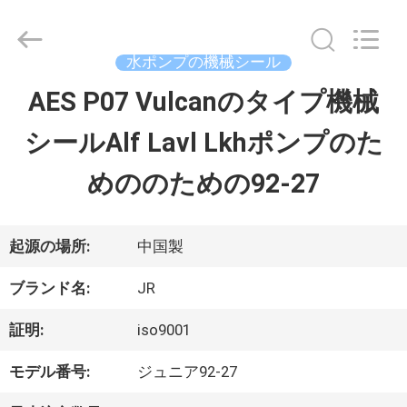
©
2021
-
2026
水ポンプの機械シール
Hefei
Supseals
AES P07 Vulcanのタイプ機械
家
International
Trade
シールAlf Lavl Lkhポンプのた
Co.,
Ltd..
プ
All
めののための92-27
Rights
Reserved.
ロ
ダ
起源の場所:
中国製
ク
ブランド名:
JR
ト
証明:
iso9001
モデル番号:
ジュニア92-27
ビ