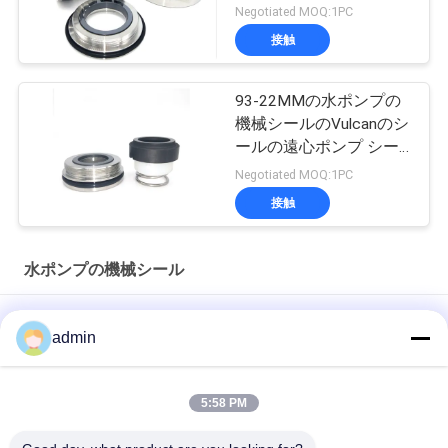
Negotiated MOQ:1PC
接触
93-22MMの水ポンプの
機械シールのVulcanのシ
ールの遠心ポンプ シー
ル
Negotiated MOQ:1PC
接触
水ポンプの機械シール
Vulcanのタイプ27MM LKHシリーズ ポンプ シールのための92-
admin
27の機械シール
水ポンプのシールのための二重表面92 35MM回転式機械シール
5:58 PM
ジュニア94-35MMの水ポンプの機械シールVULCANは94に二重