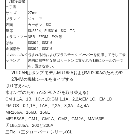
用
ー/軸浮遊物
の手当
サイズ
27mm
を
ブランド
ジュニア
表面
カーボン、SiC
要
座席
SUS304、SUS316、SIC、TC
エラストマー
NBR、EPDM、FKM等。
求
ばね
SS304、SS316
金属部分
SS304、SS316
Idividualのパ
包まれる泡およびプラスチック ペーパーを使用してそして最
し
ッキング
終的に標準的な輸出カートンに置かれる1箱にシールの一つ
を、置きなさい。
な
VULCANはポンプ モデルMR185AおよびMR200Aのための92-
27MMの機械シールをタイプする
さ
取り替えへの:
水ポンプのため（AES P07-27を取り替える）
い
CM 1,1A、1B、1Cと1D;GM 1,1A、2,2A;EM 1C、EM 1D
FM OS、0,1,1A、1AE、2,2A、3,3A、4と4A
MR166A、166B、166E
地
ME155AE、GM1、GM1A、GM2、GM2A、MA166E
氏185,185A、200と200A
三Flo （三クローバー）シリーズCL