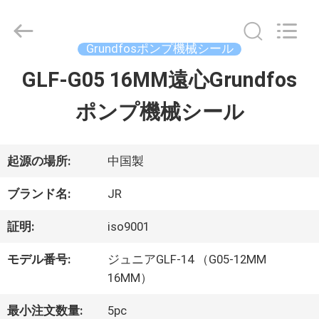
©
2021
-
2026
Grundfosポンプ機械シール
Hefei
Supseals
GLF-G05 16MM遠心Grundfos
家
International
Trade
ポンプ機械シール
Co.,
Ltd..
プ
All
Rights
Reserved.
ロ
起源の場所:
中国製
ダ
ブランド名:
JR
ク
証明:
iso9001
ト
モデル番号:
ジュニアGLF-14 （G05-12MM
16MM）
ビ
最小注文数量:
5pc