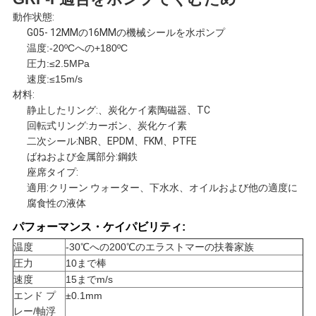
達
動作状態:
G05- 12MMの16MMの機械シールを水ポンプ
に
温度:-20ºCへの+180ºC
圧力:≤2.5MPa
連
速度:≤15m/s
材料:
絡
静止したリング:、炭化ケイ素陶磁器、TC
回転式リング:カーボン、炭化ケイ素
し
二次シール:NBR、EPDM、FKM、PTFE
ばねおよび金属部分:鋼鉄
な
座席タイプ:
適用:クリーン ウォーター、下水水、オイルおよび他の適度に
さ
腐食性の液体
パフォーマンス・ケイパビリティ:
い
温度
-30℃への200℃のエラストマーの扶養家族
圧力
10まで棒
速度
15までm/s
引
エンド プ
±0.1mm
レー/軸浮