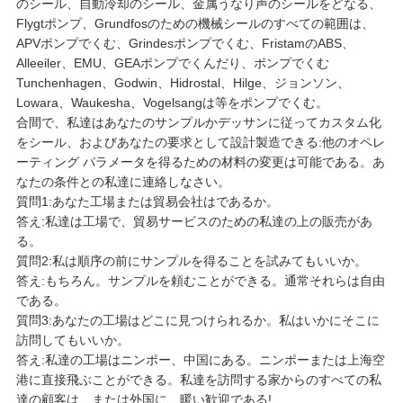
のシール、自動冷却のシール、金属うなり声のシールをどなる、
Flygtポンプ、Grundfosのための機械シールのすべての範囲は、
APVポンプでくむ、Grindesポンプでくむ、FristamのABS、
Alleeiler、EMU、GEAポンプでくんだり、ポンプでくむ
Tunchenhagen、Godwin、Hidrostal、Hilge、ジョンソン、
Lowara、Waukesha、Vogelsangは等をポンプでくむ。
合間で、私達はあなたのサンプルかデッサンに従ってカスタム化
をシール、およびあなたの要求として設計製造できる:他のオペレ
ーティング パラメータを得るための材料の変更は可能である。あ
なたの条件との私達に連絡しなさい。
質問1:あなた工場または貿易会社はであるか。
答え:私達は工場で、貿易サービスのための私達の上の販売があ
る。
質問2:私は順序の前にサンプルを得ることを試みてもいいか。
答え:もちろん。サンプルを頼むことができる。通常それらは自由
である。
質問3:あなたの工場はどこに見つけられるか。私はいかにそこに
訪問してもいいか。
答え:私達の工場はニンポー、中国にある。ニンポーまたは上海空
港に直接飛ぶことができる。私達を訪問する家からのすべての私
達の顧客は、または外国に、暖い歓迎である!