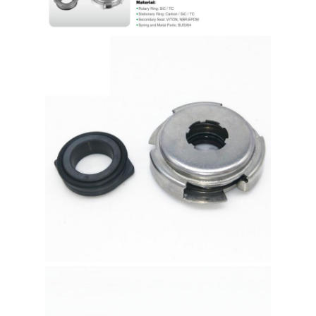
図
PRIVACY
POLICY