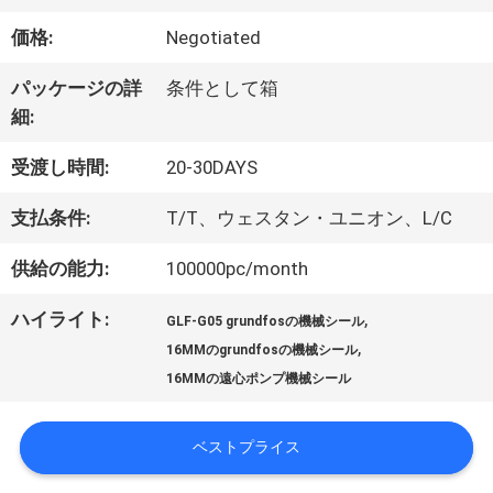
デ
価格:
Negotiated
オ
パッケージの詳
条件として箱
細:
私
受渡し時間:
20-30DAYS
達
支払条件:
T/T、ウェスタン・ユニオン、L/C
に
供給の能力:
100000pc/month
つ
ハイライト:
,
GLF-G05 grundfosの機械シール
,
16MMのgrundfosの機械シール
い
16MMの遠心ポンプ機械シール
て
ベストプライス