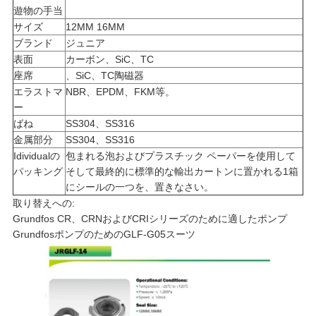
用
遊物の手当
サイズ
12MM 16MM
を
ブランド
ジュニア
表面
カーボン、SiC、TC
要
座席
、SiC、TC陶磁器
エラストマ
NBR、EPDM、FKM等。
求
ー
ばね
SS304、SS316
し
金属部分
SS304、SS316
Idividualの
包まれる泡およびプラスチック ペーパーを使用して
な
パッキング
そして最終的に標準的な輸出カートンに置かれる1箱
にシールの一つを、置きなさい。
さ
取り替えへの:
Grundfos CR、CRNおよびCRIシリーズのために適したポンプ
い
GrundfosポンプのためのGLF-G05スーツ
地