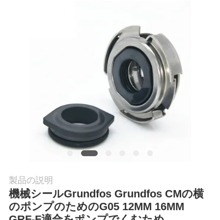
工
場
旅
行
品
質
管
理
製品の説明
機械シールGrundfos Grundfos CMの横
のポンプのためのG05 12MM 16MM
私
GRF-F適合をポンプでくむため