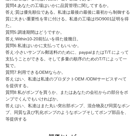
質問4:あなたの工場はいかに品質管理に関してするか。
答え:質は優先順位である。私達は最後の最後に最初から制御する
質に大きい重要性を常に付ける。私達の工場はISO9001証明を得
た。
質問5:調達期間はどうですか。
答え:Within10-20前払いを得た後幾日。
質問6:私達はいかに支払ってもいいか。
答え:小さいサンプル郵送料のために、paypalまたはT/T.によって
支払うことができる。そして多量の順序のためのT/Tによって一
覧で。
質問7:利用できるOEMならか。
答え:はい、私達は私達のプロダクトOEM /ODMサービスすべて
を提供する。
質問8:私がポンプを買うか、またはあなたの会社からの部分をポ
ンプでくんでもいければか。
答え:はい、私達はまた丸い突出部ポンプ、混合物及び同質なポン
プ、同質な及び乳化ポンプのようなポンプそしてポンプ部品を、
等提供する